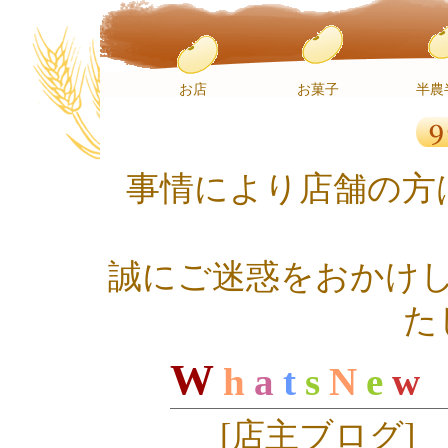
お店
お菓子
半農
事情により店舗の方
誠にご迷惑をおかけ
た
W
h
a
t
s
N
e
w
[
店主ブログ
]