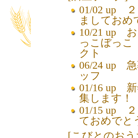
01/02 up
２
ましておめ
10/21 up
お
っこぼっこ
クト
06/24 up
急
ッフ
01/16 up
新
集します！
01/15 up
２
ておめでと
[
こびとのおう