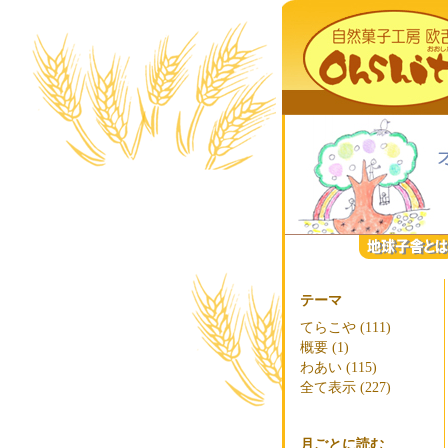
テーマ
てらこや (111)
概要 (1)
わあい (115)
全て表示 (227)
月ごとに読む