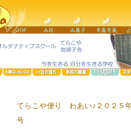
てらこや便り わあい♪２０２５
号